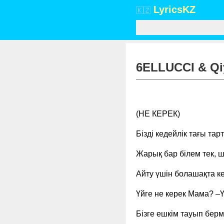
Lyrics
KZ
🇰🇿
6ELLUCCI & Qiy
(НЕ КЕРЕК)
Бізді кедейлік тағы тар
Жарық бар білем тек, ш
Айту үшін болашақта ке
Үйге не керек Мама? –Ү
Бізге ешкім тауып бер