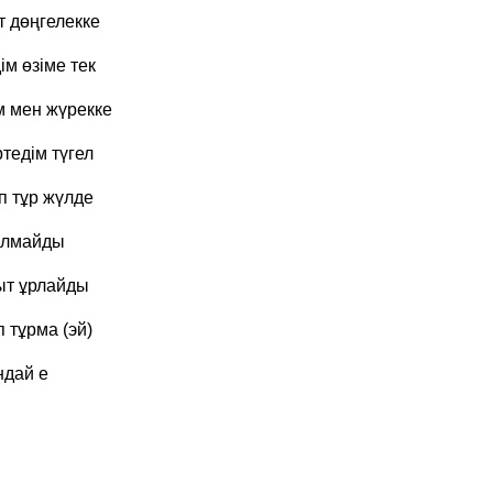
т дөңгелекке
м өзіме тек
м мен жүрекке
ртедім түгел
іп тұр жүлде
болмайды
қыт ұрлайды
п тұрма (эй)
ндай е