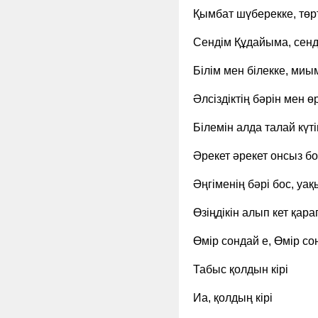
Қымбат шүберекке, төр
Сендім Құдайыма, сенді
Білім мен білекке, миы
Әлсіздіктің бәрін мен ө
Білемін алда талай күт
Әрекет әрекет онсыз 
Әңгіменің бәрі бос, уа
Өзіңдікін алып кет қара
Өмір сондай е, Өмір со
Табыс қолдын кірі
Иа, қолдың кірі