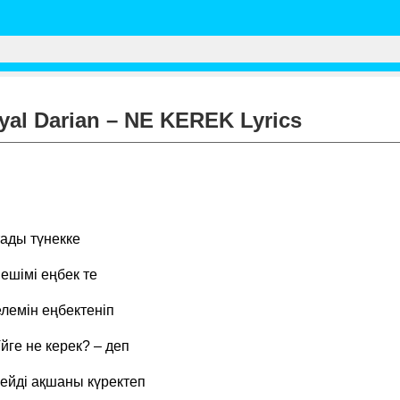
al Darian – NE KEREK Lyrics
тады түнекке
ешімі еңбек те
лемін еңбектеніп
йге не керек? – деп
мейді ақшаны күректеп