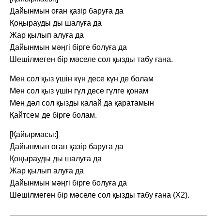
Дайынмын оған қазір баруға да
Қоңырауды ды шалуға да
Жар қылып алуға да
Дайынмын мәңгі бірге болуға да
Шешілмеген бір мәселе сол қызды табу ғана.
Мен сол қыз үшін күн десе күн де болам
Мен сол қыз үшін гүл десе гүлге қонам
Мен дәл сол қызды қалай да қаратамын
Қайтсем де бірге болам.
[Қайырмасы:]
Дайынмын оған қазір баруға да
Қоңырауды ды шалуға да
Жар қылып алуға да
Дайынмын мәңгі бірге болуға да
Шешілмеген бір мәселе сол қызды табу ғана (X2).