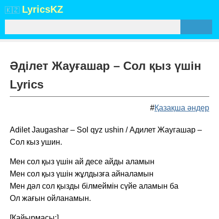
Lyrics
KZ
🇰🇿
Әділет Жауғашар – Сол қыз үшін
Lyrics
#
Қазақша әндер
Adilet Jaugashar – Sol qyz ushin / Адилет Жаугашар –
Сол кыз ушин.
Мен сол қыз үшін ай десе айды аламын
Мен сол қыз үшін жұлдызға айналамын
Мен дәл сол қызды білмеймін сүйе аламын ба
Ол жағын ойланамын.
[Қайырмасы:]