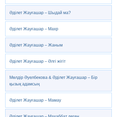
Әділет Жауғашар – Шыдай ма?
Әділет Жауғашар – Махр
Әділет Жауғашар – Жаным
Әділет Жауғашар – Әлгі жігіт
Мөлдір Әуелбекова & Әділет Жауғашар – Бір
қызық адамсың
Әділет Жауғашар – Мамау
Әділет Жауғашар – Махаббат деген