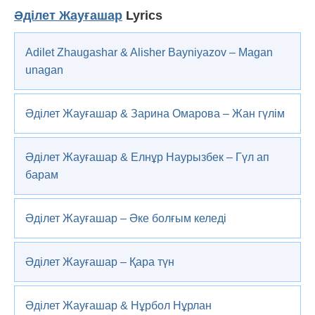
Әділет Жауғашар
Lyrics
Adilet Zhaugashar & Alisher Bayniyazov – Magan
unagan
Әділет Жауғашар & Зарина Омарова – Жан гүлім
Әділет Жауғашар & Елнұр Наурызбек – Гүл ап
барам
Әділет Жауғашар – Әке болғым келеді
Әділет Жауғашар – Қара түн
Әділет Жауғашар & Нұрбол Нұрлан