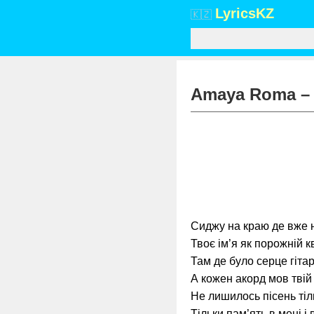
Lyrics
KZ
🇰🇿
Amaya Roma – 
Сиджу на краю де вже 
Твоє ім’я як порожній к
Там де було серце гіта
А кожен акорд мов твій
Не лишилось пісень тіл
Тільки пам’ять в мені і