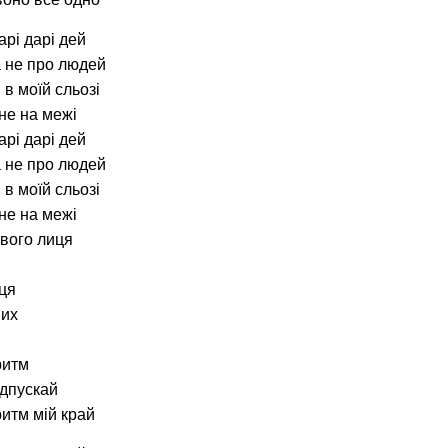
арі дарі дей
а не про людей
 в моїй сльозі
не на межі
арі дарі дей
а не про людей
 в моїй сльозі
не на межі
твого лиця
нця
них
ритм
ідпускай
ритм мій край