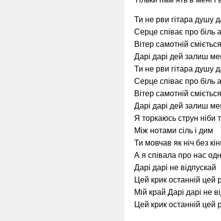
Ти не рви гітара душу д
Серце співає про біль 
Вітер самотній сміється
Дарі дарі дей залиш ме
Ти не рви гітара душу д
Серце співає про біль 
Вітер самотній сміється
Дарі дарі дей залиш ме
Я торкаюсь струн ніби 
Між нотами сіль і дим
Ти мовчав як ніч без кі
А я співала про нас од
Дарі дарі не відпускай
Цей крик останній цей 
Мій край Дарі дарі не в
Цей крик останній цей 