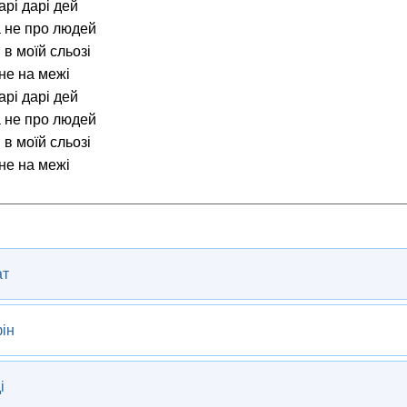
арі дарі дей
а не про людей
 в моїй сльозі
не на межі
арі дарі дей
а не про людей
 в моїй сльозі
не на межі
ат
ін
і