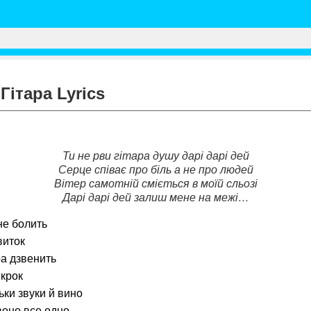
Гітара Lyrics
Ти не рви гітара душу дарі дарі дей
Серце співає про біль а не про людей
Вітер самотній сміється в моїй сльозі
Дарі дарі дей залиш мене на межі…
не болить
виток
ра дзвенить
 крок
ьки звуки й вино
 воно все одно