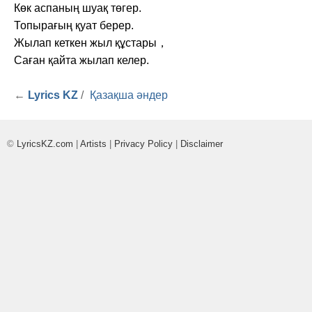
Көк аспаның шуақ төгер.
Топырағың қуат берер.
Жылап кеткен жыл құстары，
Саған қайта жылап келер.
←
Lyrics KZ
/
Қазақша әндер
©
LyricsKZ.com
|
Artists
|
Privacy Policy
|
Disclaimer