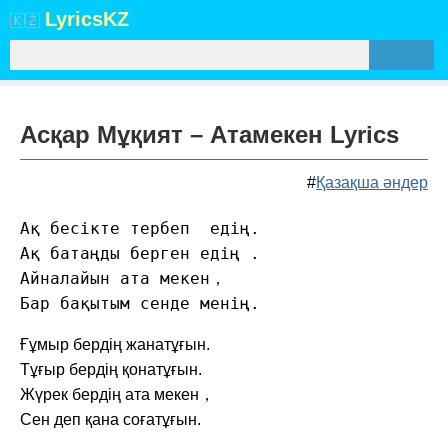
Lyrics
KZ
🇰🇿
Асқар Мұқият – Атамекен Lyrics
#
Қазақша әндер
Ақ бесікте тербеп  едің. 

Ақ батаңды берген едің . 

Айналайын ата мекен， 

Бар бақытым сенде менің.
Ғұмыр бердің жанатұғын.
Тұғыр бердің қонатұғын.
Жүрек бердің ата мекен，
Сен деп қана соғатұғын.