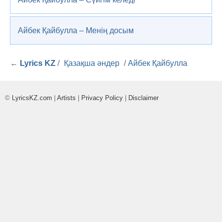
Айбек Қайбулла – Менің досым
←
Lyrics KZ
/
Қазақша әндер
/
Айбек Қайбулла
©
LyricsKZ.com
|
Artists
|
Privacy Policy
|
Disclaimer