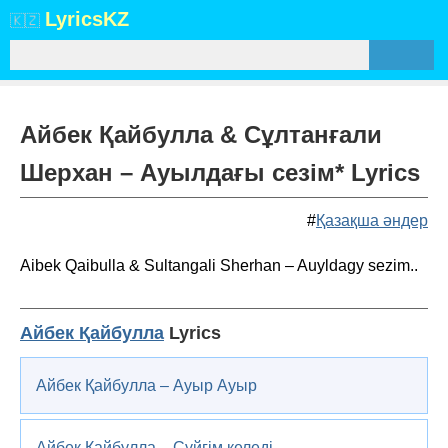
Lyrics
KZ
🇰🇿
Айбек Қайбулла & Сұлтанғали
Шерхан – Ауылдағы сезім* Lyrics
#
Қазақша әндер
Aibek Qaibulla & Sultangali Sherhan – Auyldagy sezim..
Айбек Қайбулла
Lyrics
Айбек Қайбулла – Ауыр Ауыр
Айбек Қайбулла – Сүйгім келеді