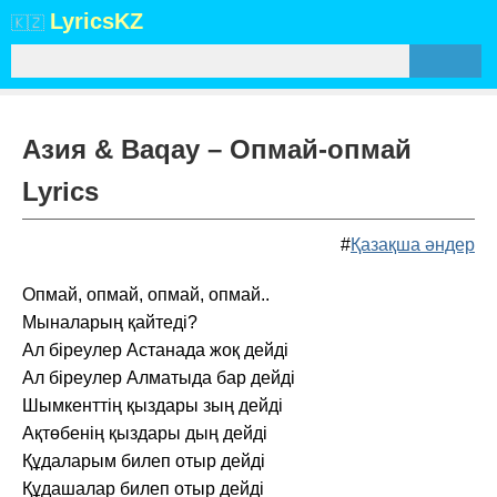
Lyrics
KZ
🇰🇿
Азия & Baqay – Опмай-опмай
Lyrics
#
Қазақша әндер
Опмай, опмай, опмай, опмай..
Мыналарың қайтеді?
Ал біреулер Астанада жоқ дейді
Ал біреулер Алматыда бар дейді
Шымкенттің қыздары зың дейді
Ақтөбенің қыздары дың дейді
Құдаларым билеп отыр дейді
Құдашалар билеп отыр дейді