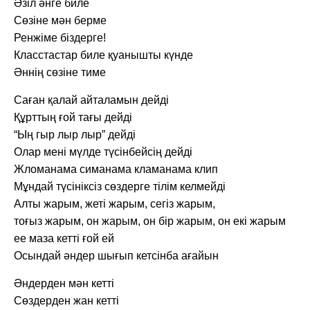
Əзіл əнге биле
Сөзіне мəн берме
Ренжіме біздерге!
Класстастар биле қуанышты күнде
Əннің сөзіне тиме
Саған қалай айталамын дейді
Құрттың ғой тағы дейді
“Ың гыр лыр лыр” дейді
Олар мені мүлде түсінбейсің дейді
Жломанама симанама кламанама клип
Мұндай түсініксіз сөздерге тілім келмейді
Алты жарым, жеті жарым, сегіз жарым,
тоғыз жарым, он жарым, он бір жарым, он екі жарым
ее маза кетті ғой ей
Осындай əндер шығып кетсінба ағайын
Əндерден мəн кетті
Сөздерден жан кетті