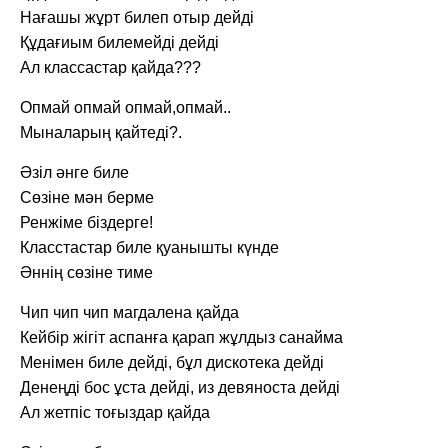
Нағашы жұрт билеп отыр дейді
Құдағиым билемейді дейді
Ал классастар қайда???
Опмай опмай опмай,опмай..
Мыналарың қайтеді?.
Əзіл əнге биле
Сөзіне мəн берме
Ренжіме біздерге!
Класстастар биле қуанышты күнде
Əннің сөзіне тиме
Чип чип чип магдалена қайда
Кейбір жігіт аспанға қарап жұлдыз санайма
Менімен биле дейді, бұл дискотека дейді
Денеңді бос ұста дейді, из девяноста дейді
Ал жетпіс тоғыздар қайда