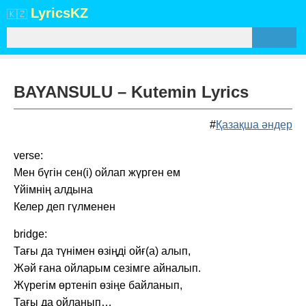
Lyrics
KZ
🇰🇿
BAYANSULU – Kutemin Lyrics
#
Қазақша әндер
verse:
Мен бүгін сен(і) ойлап жүрген ем
Үйімнің алдына
Келер деп гүлменен
bridge:
Тағы да түнімен өзіңді ойғ(а) алып,
Жәй ғана ойларым сезімге айналып.
Жүрегім өртеніп өзіңе байланып,
Тағы да ойланып…