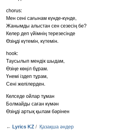
chorus:
Мен сені сағынам күнде-күнде,
Жанымды алыстан сен сезесің бе?
Келер деп үйімнің терезесінде
Өзіңді күтемін, күтемін.
hook:
Таусылып мендік шыдам,
Өзіңе көңіл бұрам.
Үнемі іздеп тұрам,
Сені желілерден.
Келседе ойлар тұман
Болмайды саған күмән
Өзіңді артық қылам бәрінен
←
Lyrics KZ
/
Қазақша әндер