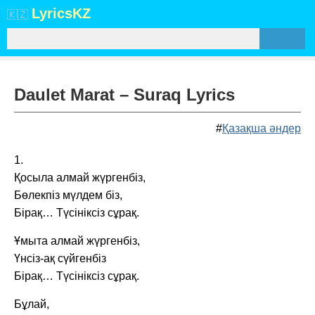
Lyrics
KZ
🇰🇿
Daulet Marat – Suraq Lyrics
#
Қазақша әндер
1.
Қосыла алмай жүргенбіз,
Бөлекпіз мүлдем біз,
Бірақ… Түсініксіз сұрақ.
Ұмыта алмай жүргенбіз,
Үнсіз-ақ сүйгенбіз
Бірақ… Түсініксіз сұрақ.
Бұлай,