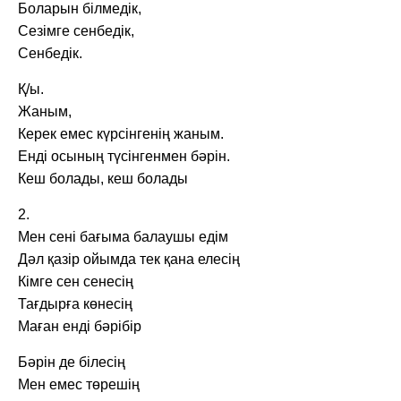
Боларын білмедік,
Сезімге сенбедік,
Сенбедік.
Қ/ы.
Жаным,
Керек емес күрсінгенің жаным.
Енді осының түсінгенмен бәрін.
Кеш болады, кеш болады
2.
Мен сені бағыма балаушы едім
Дәл қазір ойымда тек қана елесің
Кімге сен сенесің
Тағдырға көнесің
Маған енді бәрібір
Бәрін де білесің
Мен емес төрешің