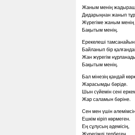
Жаным менің жадыраш
Дидарыңнан жанып тұр
Жүрегіме жаным менің
Бақытым менің.
Ерекелеші тамсанайын
Байланып бір қалғанд
Жан жүрегім нұрланад
Бақытым менің.
Бал мінезің қандай көр
Жарасымды бәріде.
Шын сүйемін сені ерке
Жар саламын бәріне.
Сен мен үшін әлемімсің
Ешкім кіріп көрмеген.
Ең сұлусың әдемісің,
Жүрегімді тербеген.