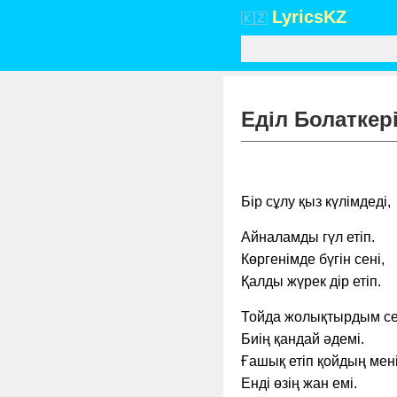
Lyrics
KZ
🇰🇿
Еділ Болаткер
Бір сұлу қыз күлімдеді,
Айналамды гүл етіп.
Көргенімде бүгін сені,
Қалды жүрек дір етіп.
Тойда жолықтырдым се
Биің қандай әдемі.
Ғашық етіп қойдың мені
Енді өзің жан емі.