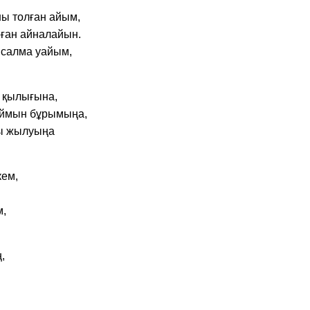
ы толған айым,
ған айналайын.
 салма уайым,
 қылығына,
аймын бұрымыңа,
ы жылуыңа
кем,
м,
,