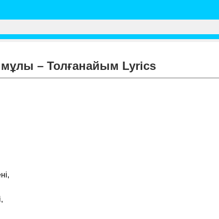
імұлы – Толғанайым Lyrics
ні,
,