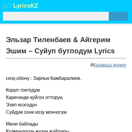
Lyrics
KZ
🇰🇿
Эльзар Тиленбаев & Айгерим
Эшим – Суйуп бутподум Lyrics
#
Қазақша әндер
сөзү,обону : Зарлык Камбаралиев.
Коруп токтодум
Карегинде куйгон отторуң
Эзип козгодун
Суйдум сени козу мончогум
Мени байлады
Кулмундогон жузун жайдары