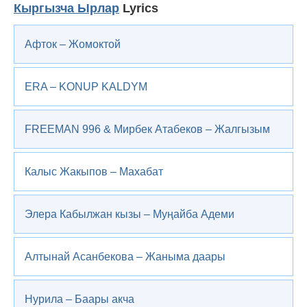
Кыргызча Ырлар
Lyrics
Афток – Жомоктой
ERA – KONUP KALDYM
FREEMAN 996 & Мирбек Атабеков – Жалгызым
Калыс Жакыпов – Махабат
Элера Кабылжан кызы – Муңайба Адеми
Алтынай Асанбекова – Жаныма даары
Нурила – Баары акча