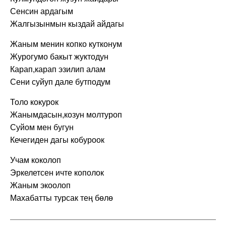
Сенсин ардагым
Жалгызынмын кыздай айдагы
Жаным менин копко кутконум
Журогумо бакыт жуктодун
Карап,карап эзилип алам
Сени суйуп дале бутподум
Толо кокурок
Жанымдасын,козун молтуроп
Суйом мен бугун
Кечегиден дагы кобуроок
Учам коколоп
Эркелетсен ичте кополок
Жаным экоолоп
Махабатты турсак тең бөлө