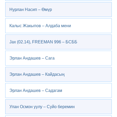
Нурлан Насип – Өмүр
Калыс Жакыпов – Алдаба мени
Jax (02.14), FREEMAN 996 – БСББ
Эрлан Андашев – Сага
Эрлан Андашев – Кайдасың
Эрлан Андашев – Садагам
Улан Осмон уулу – Суйо беремин