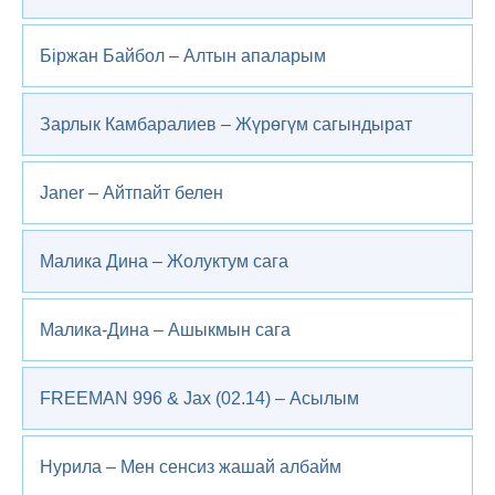
Біржан Байбол – Алтын апаларым
Зарлык Камбаралиев – Жүрөгүм сагындырат
Janer – Айтпайт белен
Малика Дина – Жолуктум сага
Малика-Дина – Ашыкмын сага
FREEMAN 996 & Jax (02.14) – Асылым
Нурила – Мен сенсиз жашай албайм