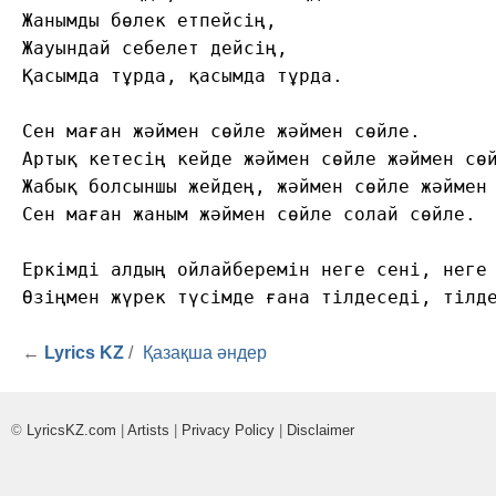
Жанымды бөлек етпейсің,

Жауындай себелет дейсің,

Қасымда тұрда, қасымда тұрда.

Сен маған жәймен сөйле жәймен сөйле.

Артық кетесің кейде жәймен сөйле жәймен сөй
Жабық болсыншы жейдең, жәймен сөйле жәймен 
Сен маған жаным жәймен сөйле солай сөйле.

Еркімді алдың ойлайберемін неге сені, неге 
Өзіңмен жүрек түсімде ғана тілдеседі, тілд
←
Lyrics KZ
/
Қазақша әндер
©
LyricsKZ.com
|
Artists
|
Privacy Policy
|
Disclaimer