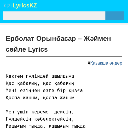
Lyrics
KZ
🇰🇿
Ерболат Орынбасар – Жәймен
сөйле Lyrics
#
Қазақша әндер
Көктем гүліндей ашылдыма 

Қас қабағың, қас қабағың 

Мені өзіңнен өзге бір қызға 

Қоспа жаным, қоспа жаным

Мен үшін керемет дейсің,

Гүлдейсің көбелектейсің,

Ғашығым тыңда, ғашығым тыңда
