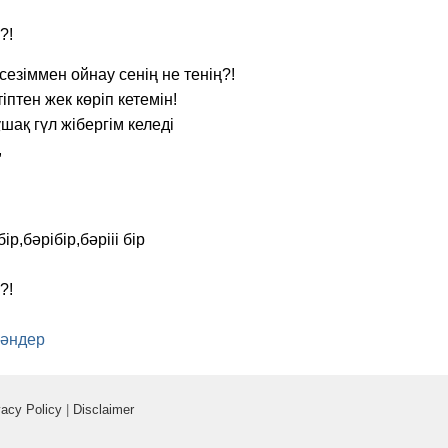
?!
езіммен ойнау сенің не тенің?!
іптен жек көріп кетемін!
ұшақ гүл жібергім келеді
,
ір,бәрібір,бәрііі бір
?!
 әндер
vacy Policy
|
Disclaimer