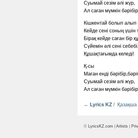
Суымай сезім әлі жүр,
Ал саған мүмкін бәрібір
Кішкентай болып алып с
Кейде сені соның үшін т
Бірақ кейде саған бір қ
Сүйемін әлі сені себебі
Құшақтағымда келеді!
Қ-сы
Маған енді бәрібір,бәріб
Суымай сезім әлі жүр,
Ал саған мүмкін бәрібір
←
Lyrics KZ
/
Қазақша
©
LyricsKZ.com
|
Artists
|
Pri