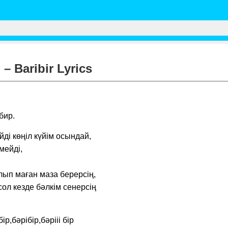
– Baribir Lyrics
бир.
йді көңіл күйім осындай,
мейді,
ып маған маза берерсің,
,сол кезде бәлкім сенерсің
ір,бәрібір,бәрііі бір