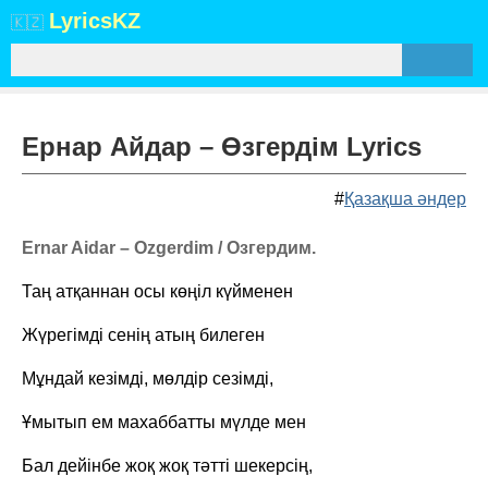
Lyrics
KZ
🇰🇿
Ернар Айдар – Өзгердім Lyrics
#
Қазақша әндер
Ernar Aidar – Ozgerdim / Озгердим.
Таң атқаннан осы көңіл күйменен
Жүрегімді сенің атың билеген
Мұндай кезімді, мөлдір сезімді,
Ұмытып ем махаббатты мүлде мен
Бал дейінбе жоқ жоқ тәтті шекерсің,