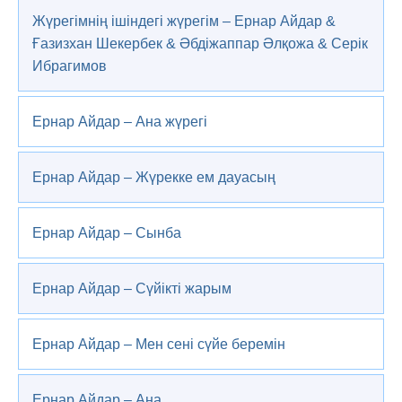
Жүрегімнің ішіндегі жүрегім – Ернар Айдар &
Ғазизхан Шекербек & Әбдіжаппар Әлқожа & Серік
Ибрагимов
Ернар Айдар – Ана жүрегі
Ернар Айдар – Жүрекке ем дауасың
Ернар Айдар – Сынба
Ернар Айдар – Сүйікті жарым
Ернар Айдар – Мен сені сүйе беремін
Ернар Айдар – Ана