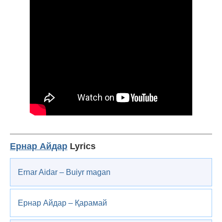
Ернар Айдар
Lyrics
Ernar Aidar – Buiyr magan
Ернар Айдар – Қарамай