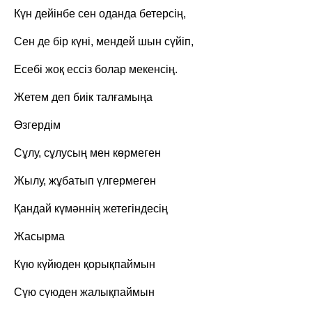
Күн дейінбе сен оданда бетерсің,
Сен де бір күні, мендей шын сүйіп,
Есебі жоқ ессіз болар мекенсің.
Жетем деп биік талғамыңа
Өзгердім
Сұлу, сұлусың мен көрмеген
Жылу, жұбатып үлгермеген
Қандай күмәннің жетегіндесің
Жасырма
Күю күйюден қорықпаймын
Сүю сүюден жалықпаймын