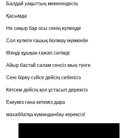
Балдай уақыттың мекеніндесің
Қасымда
Не сиқыр бар осы сенің күлкіңде
Сол күлкіге ғашық болмау мүмкінбе
Өзіңді құшқан ғажап сәтімді
Айыр бастай салам сенсіз мың түнге
Сені біреу сүйсе дейсің себепсіз
Кетсем дейсің қол ұстасып дерексіз
Екеуміз ғана кетеміз дара
махаббатқа күмәндәнбау керексіз!