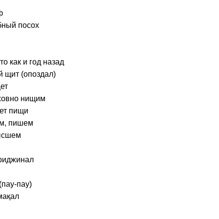
ф
бный посох
то как и год назад
й щит (опоздал)
ет
уховно нищим
ает пищи
ем, пишем
ысшем
ориджинал
(пау-пау)
мақал