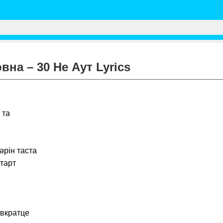
на – 30 Не Аут Lyrics
 та
бәрін таста
тарт
 вкратце