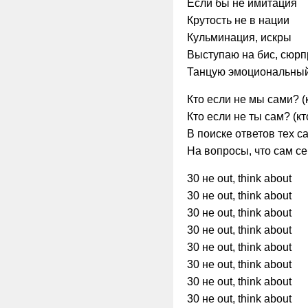
Если бы не имитация
Крутость не в нации
Кульминация, искры
Выступаю на бис, сюрп
Танцую эмоциональный
Кто если не мы сами? (
Кто если не ты сам? (кт
В поиске ответов тех с
На вопросы, что сам с
30 не out, think about
30 не out, think about
30 не out, think about
30 не out, think about
30 не out, think about
30 не out, think about
30 не out, think about
30 не out, think about