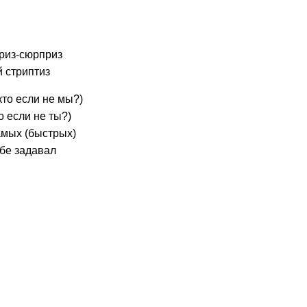
риз-сюрприз
 стриптиз
кто если не мы?)
о если не ты?)
амых (быстрых)
ебе задавал