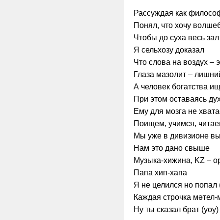
Рассуждая как филосо
Понял, что хочу волше
Чтобы до суха весь зал
Я сельхозу доказал
Что слова на воздух – э
Глаза мазолит – лишни
А человек богатства ищ
При этом оставаясь д
Ему для мозга не хват
Поищем, учимся, чита
Мы уже в дивизионе в
Нам это дано свыше
Музыка-хижина, KZ – 
Папа хип-хапа
Я не целился но попал 
Каждая строчка мәтел-
Ну ты сказал брат (уоу)