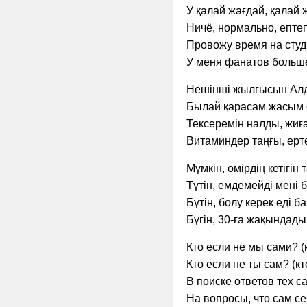
У қалай жағдай, қалай 
Ничё, нормально, ептеп
Провожу время на студи
У меня фанатов больше
Нешінші жылғысын Алд
Былай қарасам жасым 
Тексеремін налды, жиғ
Витаминдер таңғы, ерт
Мүмкін, өмірдің кетігін
Түтін, емдемейді мені 
Бүтін, болу керек еді б
Бүгін, 30-ға жақындады
Кто если не мы сами? (
Кто если не ты сам? (кт
В поиске ответов тех с
На вопросы, что сам с