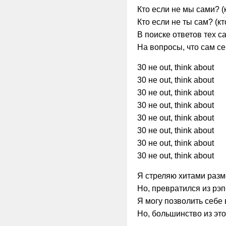
Кто если не мы сами? (
Кто если не ты сам? (кт
В поиске ответов тех с
На вопросы, что сам с
30 не out, think about
30 не out, think about
30 не out, think about
30 не out, think about
30 не out, think about
30 не out, think about
30 не out, think about
30 не out, think about
Я стреляю хитами разм
Но, превратился из рэп
Я могу позволить себе 
Но, большинство из это