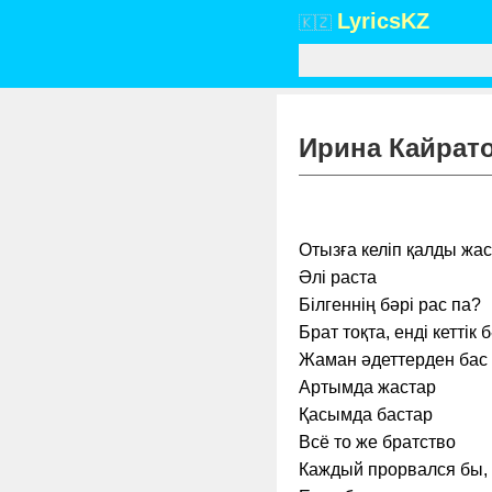
Lyrics
KZ
🇰🇿
Ирина Кайратов
Отызға келіп қалды жас
Әлі раста
Білгеннің бәрі рас па?
Брат тоқта, енді кеттік 
Жаман әдеттерден бас 
Артымда жастар
Қасымда бастар
Всё то же братство
Каждый прорвался бы,