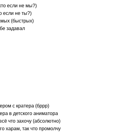
кто если не мы?)
о если не ты?)
амых (быстрых)
ебе задавал
ером с кратера (бррр)
ера в детского аниматора
всё что захочу (абсолютно)
го харам, так что промолчу