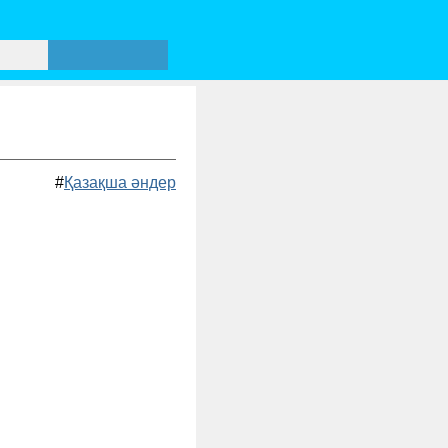
#
Қазақша әндер