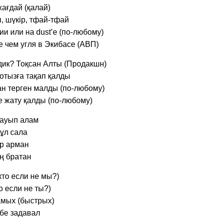
жағдай (қалай)
, шүкір, тфай-тфай
и или на dust’е (по-любому)
 чем угля в Экибасе (АВП)
ик? Тоқсан Алты (Продакшн)
отызға тақап қалды
ан терген малды (по-любому)
е жату қалды (по-любому)
 тауып алам
бұл сала
ар арман
ң братан
кто если не мы?)
о если не ты?)
амых (быстрых)
ебе задавал