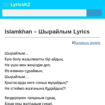
Lyrics
KZ
🇰🇿
Islamkhan – Шырайлым Lyrics
#
Қазақша әндер
Шырайлым…
Күні болу жазылмапты бір айдың,
Не үшін мен жеңілдім деп,
Өз өзімнен сұраймын,
Шырайлым…
Қоштасарда неге сонша мұңайдың?
Не істейміз жазғанына Құдайдың?!
Көздеріңнен тапқаным сұрақ,
Бірақ оны жатпадым сұрап,