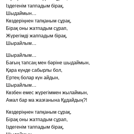
Іздегенім таппадым бірақ,
Шыдаймын…
Көздеріңнен тапқаным сұрақ,
Бірақ оны жатпадым сұрап,
Жүрегімді жаппадым бірақ,
Шырайлым…
Шырайлым…
Бағың тапсаң мен бәріне шыдаймын,
Қара күнде сабырлы бол,
Ертең болар күн айдын,
Шырайлым…
Көзбен емес жүрегіммен жылаймын,
Амал бар ма жазғанына Құдайдың?!
Көздеріңнен тапқаным сұрақ,
Бірақ оны жатпадым сұрап,
Іздегенім таппадым бірақ,