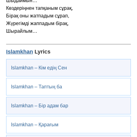
Шыдаймын…
Көздеріңнен тапқаным сұрақ,
Бірақ оны жатпадым сұрап,
Жүрегімді жаппадым бірақ,
Шырайлым…
Islamkhan
Lyrics
Islamkhan – Кім едің Сен
Islamkhan – Таптың ба
Islamkhan – Бір адам бар
Islamkhan – Қарағым