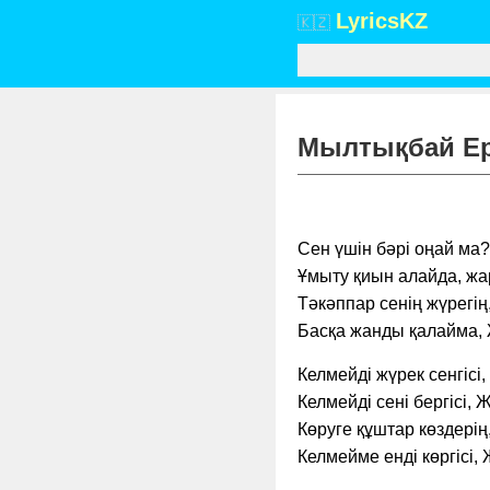
Lyrics
KZ
🇰🇿
Мылтықбай Ерб
Сен үшін бәрі оңай ма?
Ұмыту қиын алайда, ж
Тәкәппар сенің жүре­гің
Басқа жанды қалайма
Келмейді жүрек сенгі­сі,
Келмейді сені бергі­сі,
Көруге құштар көзде­рің
Келмейме енді көргі­сі