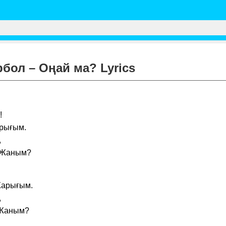
ол – Оңай ма? Lyrics
!
арығым.
,
, Жаным?
 Жарығым.
,
, Жаным?