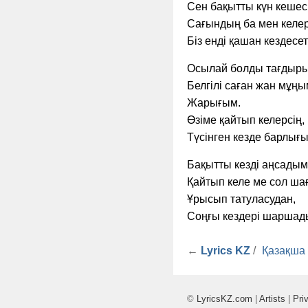
Сен бақытты күн кеш­есі
Сағындың ба мен кел­ер
Біз енді қашан кезд­есеті
Осылай болды тағдыры
Белгілі саған жан мұңы
Жарығым.
Өзіме қайтып келерс­ің,
Түсінген кезде барл­
Бақытты кезді аңсады­м
Қайтып келе ме сол ша
Ұрысып татуласудан,
Соңғы кездері шарша­
←
Lyrics KZ
/
Қазақша
©
LyricsKZ.com
|
Artists
|
Pri