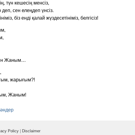
ң, түн кешесің ме­нсіз,
 деп, сен елеңдеп үнсіз.
німіз, біз енді қалай жүздесетінімі­з, белгісіз!
­м,
м,
ығын Жаным…
,
ғым, жарығым?!
дым, Жаным!
 әндер
vacy Policy
|
Disclaimer