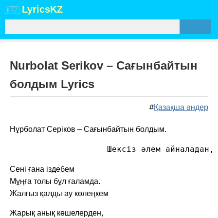
Lyrics
KZ
🇰🇿
Nurbolat Serikov – Сағынбайтын
болдым Lyrics
#
Қазақша әндер
Нұрболат Серіков – Сағынбайтын болдым.
                    Шексіз әлем айналадан,
Сені ғана іздебем
Мұңға толы бұл ғаламда.
Жалғыз қалды ау көлеңкем
Жарық анық көшелерден,