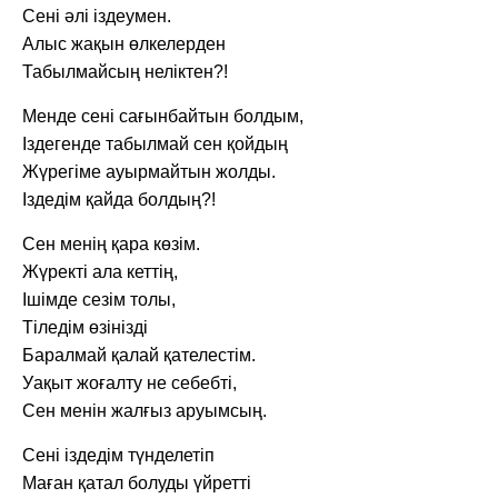
Сені әлі іздеумен.
Алыс жақын өлкелерден
Табылмайсың неліктен?!
Менде сені сағынбайтын болдым,
Іздегенде табылмай сен қойдың
Жүрегіме ауырмайтын жолды.
Іздедім қайда болдың?!
Сен менің қара көзім.
Жүректі ала кеттің,
Ішімде сезім толы,
Тіледім өзінізді
Баралмай қалай қателестім.
Уақыт жоғалту не себебті,
Сен менін жалғыз аруымсың.
Сені іздедім түнделетіп
Маған қатал болуды үйретті