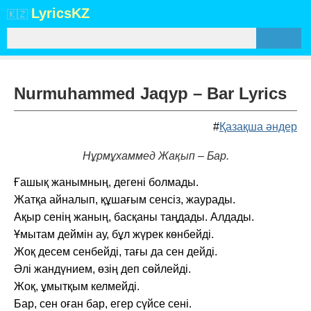
Lyrics
KZ
🇰🇿
Nurmuhammed Jaqyp – Bar Lyrics
#
Қазақша әндер
Нұрмұхаммед Жақып – Бар.
Ғашық жанымның, дегені болмады.
Жатқа айналып, құшағым сенсіз, жаурады.
Ақыр сенің жаның, басқаны таңдады. Алдады.
Ұмытам деймін ау, бұл жүрек көнбейді.
Жоқ десем сенбейді, тағы да сен дейді.
Әлі жандүнием, өзің деп сөйлейді.
Жоқ, ұмытқым келмейді.
Бар, сен оған бар, егер сүйсе сені.