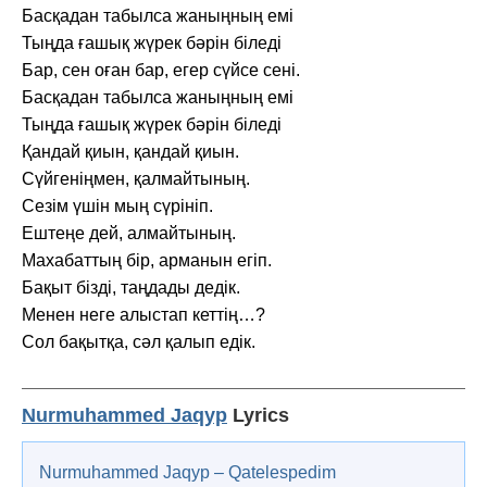
Басқадан табылса жаныңның емі
Тыңда ғашық жүрек бәрін біледі
Бар, сен оған бар, егер сүйсе сені.
Басқадан табылса жаныңның емі
Тыңда ғашық жүрек бәрін біледі
Қандай қиын, қандай қиын.
Сүйгеніңмен, қалмайтының.
Сезім үшін мың сүрініп.
Ештеңе дей, алмайтының.
Махабаттың бір, арманын егіп.
Бақыт бізді, таңдады дедік.
Менен неге алыстап кеттің…?
Сол бақытқа, сәл қалып едік.
Nurmuhammed Jaqyp
Lyrics
Nurmuhammed Jaqyp – Qatelespedim