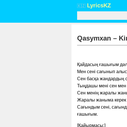
Lyrics
KZ
🇰🇿
Qasymxan – Kim
Қайдасың ғашығым дәл 
Мен сені сағынып алыс
Сен басқа жандардың сө
Тыңдашы мені сен мен 
Сен менің жаралы жан
Жаралы жаныма керек қ
Сағындым сені, сағынд
ғашығым.
[Қайырмасы:]