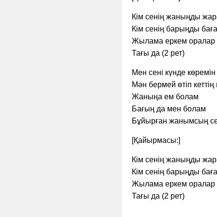
Кім сенің жаныңды жар
Кім сенің барыңды баға
Жылама еркем оралар 
Тағы да (2 рет)
Мен сені күнде көремі
Мән бермей өтіп кеттің
Жаныңа ем болам
Бағың да мен болам
Бұйырған жанымсың се
[Қайырмасы:]
Кім сенің жаныңды жар
Кім сенің барыңды баға
Жылама еркем оралар 
Тағы да (2 рет)