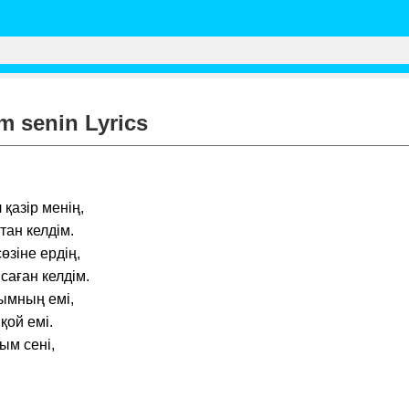
 senin Lyrics
қазір менің,
тан келдім.
зіне ердің,
саған келдім.
ымның емі,
ой емі.
ым сені,