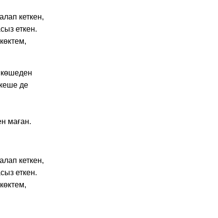
алап кеткен,
сыз еткен.
көктем,
н көшеден
 кеше де
н маған.
алап кеткен,
сыз еткен.
көктем,