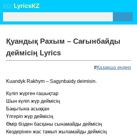
Lyrics
KZ
🇰🇿
Қуандық Рахым – Сағынбайды
деймісің Lyrics
#
Қазақша әндер
Kuandyk Rakhym – Sagynbaidy deimisin.
Күліп жүрген ғашықтар
Шын күліп жүр деймісің
Бақытына асыққан
Үлгеріп жүр деймісің
Өмір бізден басқаны сынамайды деймісің
Көздерінен жас тамып жыламайды деймісің