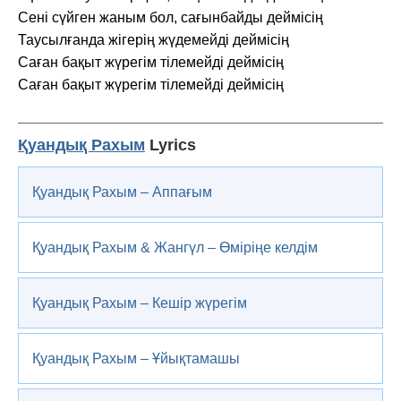
Сені сүйген жаным бол, сағынбайды деймісің
Таусылғанда жігерің жүдемейді деймісің
Саған бақыт жүрегім тілемейді деймісің
Саған бақыт жүрегім тілемейді деймісің
Қуандық Рахым
Lyrics
Қуандық Рахым – Аппағым
Қуандық Рахым & Жангүл – Өміріңе келдім
Қуандық Рахым – Кешiр жүрегiм
Қуандық Рахым – Ұйықтамашы