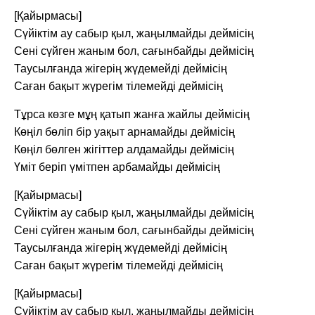
[Қайырмасы]
Сүйіктім ау сабыр қыл, жаңылмайды деймісің
Сені сүйген жаным бол, сағынбайды деймісің
Таусылғанда жігерің жүдемейді деймісің
Саған бақыт жүрегім тілемейді деймісің
Тұрса көзге мұң қатып жанға жайлы деймісің
Көңіл бөліп бір уақыт арнамайды деймісің
Көңіл бөлген жігіттер алдамайды деймісің
Үміт беріп үмітпен арбамайды деймісің
[Қайырмасы]
Сүйіктім ау сабыр қыл, жаңылмайды деймісің
Сені сүйген жаным бол, сағынбайды деймісің
Таусылғанда жігерің жүдемейді деймісің
Саған бақыт жүрегім тілемейді деймісің
[Қайырмасы]
Сүйіктім ау сабыр қыл, жаңылмайды деймісің