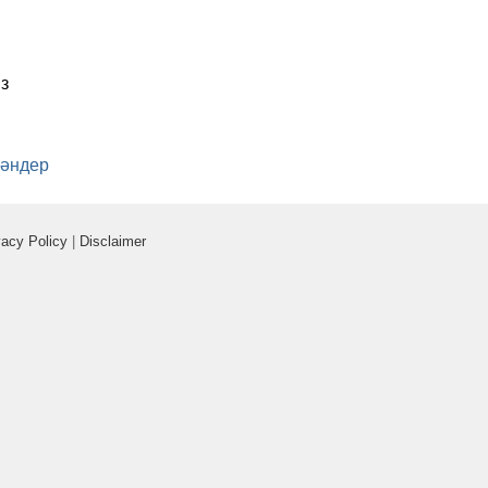
з
 әндер
vacy Policy
|
Disclaimer