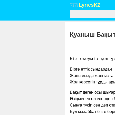
Lyrics
KZ
🇰🇿
Қуаныш Бақыт –
Біз екеуміз қол ұ
Бірге өттік сындардан
Жанымызда жалғыз ға
Жол көрсетіп тұрды ар
Бақыт деген осы шығар 
Өзіңменен өзгелерден б
Сынға түсіп сен деп отқ
Бұл махаббат бізге бер