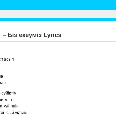
 Біз екеуміз Lyrics
стасып
на
ман
сүйіктім
иікпін
а күйіппін
ген сый ұқтым