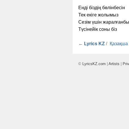
Енді біздің бөлінбесін
Тек екіге жолымыз
Сезім үшін жаралғанбы
Түсінейік соны біз
←
Lyrics KZ
/
Қазақша
©
LyricsKZ.com
|
Artists
|
Pri