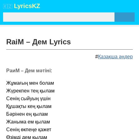
Lyrics
KZ
🇰🇿
RaiM – Дем Lyrics
#
Қазақша әндер
РаиМ – Дем мәтіні
:
Жұмағың мен болам
Жүрекпен тең қылам
Сенің сыйуың үшін
Құшақты кең қылам
Бәрінен ең қылам
Жаныма ем қылам
Сенің өкпеңе қажет
Өзімді дем қылам