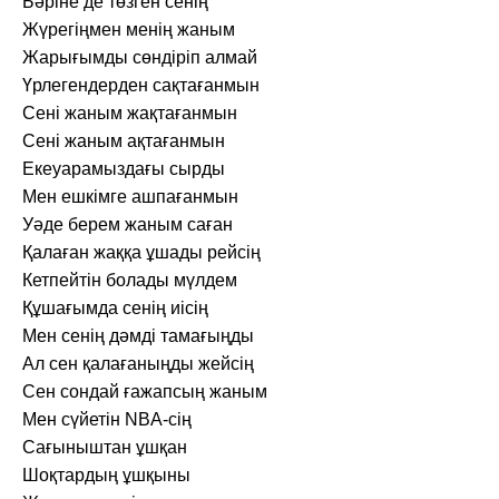
Бәріне де төзген сенің
Жүрегіңмен менің жаным
Жарығымды сөндіріп алмай
Үрлегендерден сақтағанмын
Сені жаным жақтағанмын
Сені жаным ақтағанмын
Екеуарамыздағы сырды
Мен ешкімге ашпағанмын
Уәде берем жаным саған
Қалаған жаққа ұшады рейсің
Кетпейтін болады мүлдем
Құшағымда сенің иісің
Мен сенің дәмді тамағыңды
Ал сен қалағаныңды жейсің
Сен сондай ғажапсың жаным
Мен сүйетін NBA-сің
Сағыныштан ұшқан
Шоқтардың ұшқыны