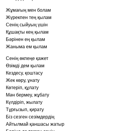
Жұмағың мен болам
Жүрекпен тең қылам
Сенің сыйуың үшін
Құшақты кең қылам
Бәрінен ең қылам
Жаныма ем қылам
Сенің өкпеңе қажет
Өзімді дем қылам
Кездесу, қоштасу
Жек көру, ұнату
Көтеріп, құлату
Мән бермеу, жұбату
Күлдіріп, жылату
Тұрғызып, қирату
Біз сезген сезімдердің
Айтылмай қаншасы жатыр