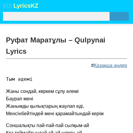
Lyrics
KZ
🇰🇿
Руфат Маратұлы – Qulpynai
Lyrics
#
Қазақша әндер
Тым әдемі
Жаны сондай, көркем сұлу әлемі
Баурап мені
Жанымды қылықтарың жаулап еді,
Менсінбейтіндей мені қарамайтындай керім
Соншалықты пай-пай-пай сылқым-ай
Көз тоймайтындай ай-ай шіркін-ай