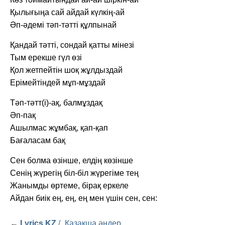
Қылығыңа сай айдай күлкің-ай
Әп-әдемі тәп-тәтті құлпынай
Қандай тәтті, сондай қатты мінезі
Тым ерекше гүл өзі
Қол жетпейтін шоқ жұлдыздай
Ерімейтіндей мұп-мұздай
Тәп-тәтт(і)-ақ, балмұздақ
Әп-пақ
Ашылмас жұмбақ, қап-қап
Бағаласам бақ
Сен болма өзінше, елдің көзінше
Сенің жүрегің біл-біл жүрегіме тең
Жанымды өртеме, бірақ еркеле
Айдан биік ең, ең, ең мен үшін сен, сен:
←
Lyrics KZ
/
Қазақша әндер