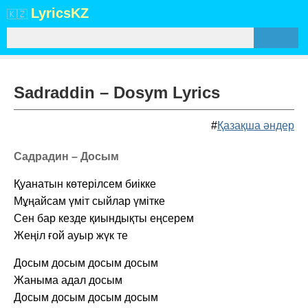
Lyrics
KZ
🇰🇿
Sadraddin – Dosym Lyrics
#
Қазақша әндер
Садрадин – Досым
Қуанатын көтерілсем биікке
Мұңайсам үміт сыйлар үмітке
Сен бар кезде қиындықты еңсерем
Жеңіл ғой ауыр жүк те
Досым досым досым досым
Жаныма адал досым
Досым досым досым досым