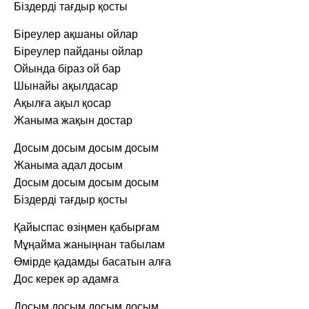
Біздерді тағдыр қосты
Біреулер ақшаны ойлар
Біреулер пайданы ойлар
Ойында біраз ой бар
Шынайы ақылдасар
Ақылға ақыл қосар
Жаныма жақын достар
Досым досым досым досым
Жаныма адал досым
Досым досым досым досым
Біздерді тағдыр қосты
Қайыспас өзіңмен қабырғам
Мұңайма жаныңнан табылам
Өмірде қадамды басатын алға
Дос керек әр адамға
Досым досым досым досым