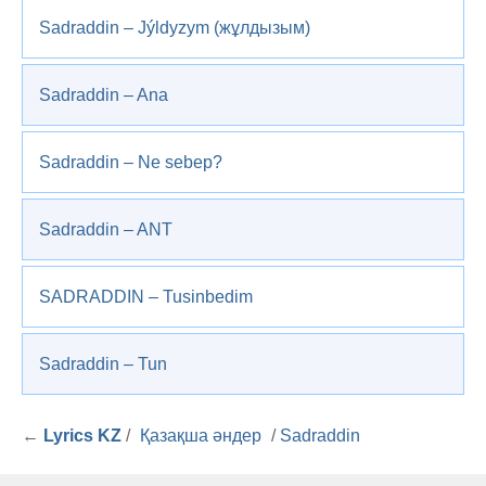
Sadraddin – Jýldyzym (жұлдызым)
Sadraddin – Ana
Sadraddin – Ne sebep?
Sadraddin – ANT
SADRADDIN – Tusinbedim
Sadraddin – Tun
←
Lyrics KZ
/
Қазақша әндер
/
Sadraddin