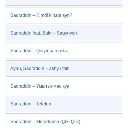
Sadraddin – Kimdi kinalaisyn?
Sadraddin feat. Bakr – Sagynysh
Sadraddin – Qolymnan usta
Ayau, Sadraddin – ashy / tatti
Sadraddin – Ұмытылмас күн
Sadraddin – Telefon
Sadraddin – Melodrama (Çiki Çiki)