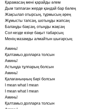
Қарамасаң мені қарайды әлем
Дым таппаған жерде қандай бар бәлең
Жақсылап отырсың, тұрмысың әрең
Жұмысты тапсаң, шотыңды жапсаң
Балаңды бақсаң, отыңды жақсаң
Сол кезде өзіңе бақыт табарсың
Менің мазамды алмайтын шығарсың
Аминь!
Қалтамыз долларға толсын
Аминь!
Астыңда тұлпарың болсын
Аминь!
Қалағаныңның бәрі болсын
I mean what I mean
I mean what I mean
Аминь!
Қалтамыз долларға толсын