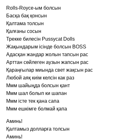
Rolls-Royce-ым болсын
Басқа бақ қонсын
Қалтама толсын
Қалғаны сосын
Трекке билесін Pussycat Dolls
Жақындарым ісінде болсын BOSS
Адасқан жандар жолын тапсын рас
Арттан сөйлеген аузын жапсын рас
Қараңғылар миында свет жақсын рас
Любой аяқ киім келсін как раз
Ммм шайыңда болсын қант
Ммм шал болып ки шапан
Ммм істе тек қана сапа
Ммм ешкімге болмай қапа
Аминь!
Қалтамыз долларға толсын
Аминь!