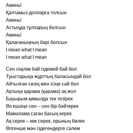
Аминь!
Қалтамыз долларға толсын
Аминь!
Астыңда тұлпарың болсын
Аминь!
Қалағаныңның бәрі болсын
I mean what I mean
I mean what I mean
Сен сіңілім бай іздемей бай бол
Туыстарыңа жұрттың баласындай бол
Айтылған сөзің мен ісіңе сай бол
Артыңа қарама (қарама) ақ жол
Бауырым қимылда тек тезірек
Өз күшіңе сен – сен бір бәйтерек
Мамалама саған басың керек
Ақ серек – көк серек, орының бөлек
Өлгенше мән іздегендерге сәлем