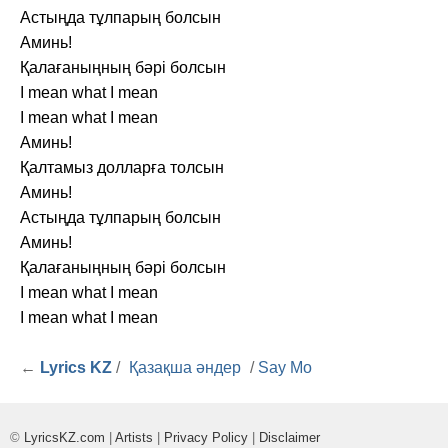
Астыңда тұлпарың болсын
Аминь!
Қалағаныңның бәрі болсын
I mean what I mean
I mean what I mean
Аминь!
Қалтамыз долларға толсын
Аминь!
Астыңда тұлпарың болсын
Аминь!
Қалағаныңның бәрі болсын
I mean what I mean
I mean what I mean
←
Lyrics KZ
/
Қазақша әндер
/
Say Mo
©
LyricsKZ.com
|
Artists
|
Privacy Policy
|
Disclaimer