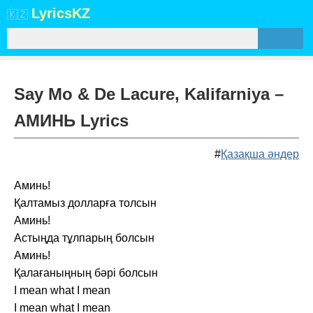
Lyrics
KZ
🇰🇿
Say Mo & De Lacure, Kalifarniya –
АМИНЬ Lyrics
#
Қазақша әндер
Аминь!
Қалтамыз долларға толсын
Аминь!
Астыңда тұлпарың болсын
Аминь!
Қалағаныңның бәрі болсын
I mean what I mean
I mean what I mean