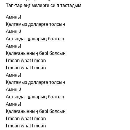
Тап-тар әңгімелерге сиіп тастадым
Аминь!
Қалтамыз долларға толсын
Аминь!
Астыңда тұлпарың болсын
Аминь!
Қалағаныңның бәрі болсын
I mean what I mean
I mean what I mean
Аминь!
Қалтамыз долларға толсын
Аминь!
Астыңда тұлпарың болсын
Аминь!
Қалағаныңның бәрі болсын
I mean what I mean
I mean what I mean