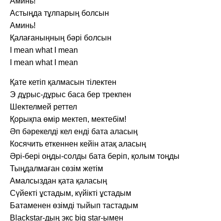
Аминь!
Астыңда тұлпарың болсын
Аминь!
Қалағаныңның бәрі болсын
I mean what I mean
I mean what I mean
Қате кетіп қалмасын тілектен
Э дұрыс-дұрыс баса бер трекпен
Шектелмей реттел
Қорықпа өмір мектеп, мектебім!
Әп бәрекелді кел енді бата аласың
Косячить еткеннен кейін атақ аласың
Әрі-бері оңды-солды бата беріп, қолым тоңды
Тыңдалмаған сөзім жетім
Амалсыздан қата қаласың
Сүйекті ұстадым, күйікті ұстадым
Батаменен өзімді тыйып тастадым
Blackstar-дың экс big star-ымен