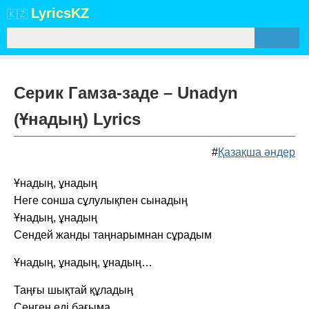
Lyrics
KZ
🇰🇿
Серик Гамза-заде – Unadyn
(Ұнадың) Lyrics
#
Қазақша әндер
Ұнадың, ұнадың
Неге сонша сұлулықпен сынадың
Ұнадың, ұнадың
Сендей жанды таңнарымнан сұрадым
Ұнадың, ұнадың, ұнадың…
Таңғы шықтай құладың
Сенген еді бағыма