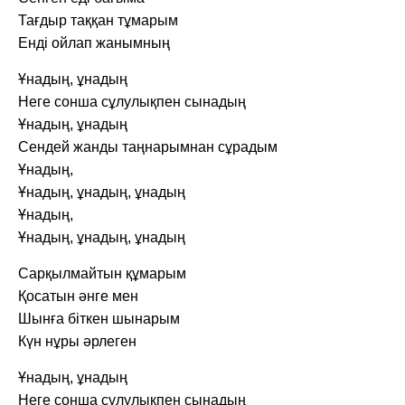
Тағдыр таққан тұмарым
Енді ойлап жанымның
Ұнадың, ұнадың
Неге сонша сұлулықпен сынадың
Ұнадың, ұнадың
Сендей жанды таңнарымнан сұрадым
Ұнадың,
Ұнадың, ұнадың, ұнадың
Ұнадың,
Ұнадың, ұнадың, ұнадың
Сарқылмайтын құмарым
Қосатын әнге мен
Шынға біткен шынарым
Күн нұры әрлеген
Ұнадың, ұнадың
Неге сонша сұлулықпен сынадың