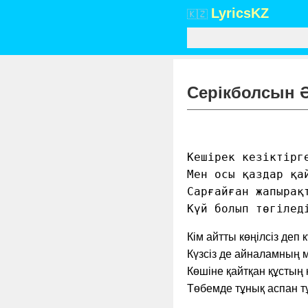
Lyrics
KZ
🇰🇿
Серікболсын Әб
Кешірек кезіктірге
Мен осы қаздар қай
Сарғайған жапырақт
Күй болып төгілед
Кім айтты көңілсіз деп к
Күзсіз де айналамның м
Көшіне қайтқан құстың 
Төбемде тұнық аспан 