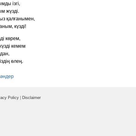
ды ізгі,
ым жүзді.
ыз қалғанымен,
аным, күзді!
ді көрем,
жүзді кемем
адан,
здің өлең.
 әндер
vacy Policy
|
Disclaimer