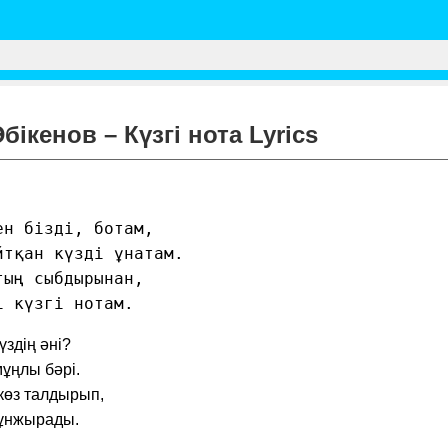
ікенов – Күзгі нота Lyrics
н бізді, ботам, 

тқан күзді ұнатам. 

ың сыбдырынан, 

і күзгі нотам.
үздің әні?
ұңлы бәрі.
көз талдырып,
тұнжырады.