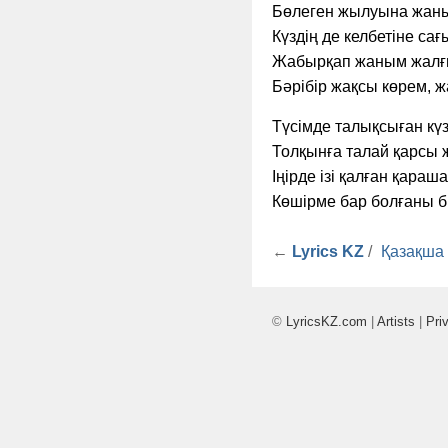
Бөлеген жылуына жаным
Күздің де келбетіне сағ
Жабырқап жаным жалғ
Бәрібір жақсы көрем, ж
Түсімде талықсыған күз
Толқынға талай қарсы 
Іңірде ізі қалған қараш
Көшірме бар болғаны бі
←
Lyrics KZ
/
Қазақша
©
LyricsKZ.com
|
Artists
|
Pri