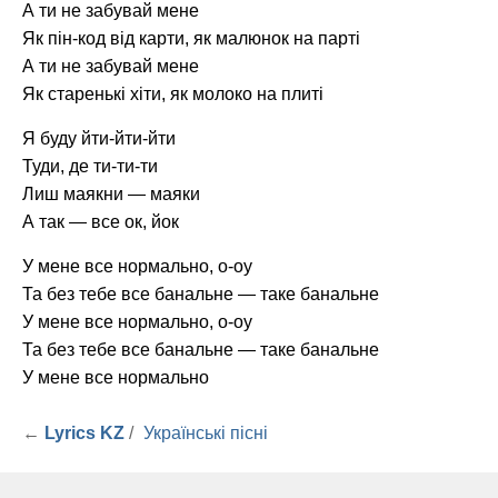
А ти не забувай мене
Як пін-код від карти, як малюнок на парті
А ти не забувай мене
Як старенькі хіти, як молоко на плиті
Я буду йти-йти-йти
Туди, де ти-ти-ти
Лиш маякни — маяки
А так — все ок, йок
У мене все нормально, о-оу
Та без тебе все банальне — таке банальне
У мене все нормально, о-оу
Та без тебе все банальне — таке банальне
У мене все нормально
←
Lyrics KZ
/
Українські пісні