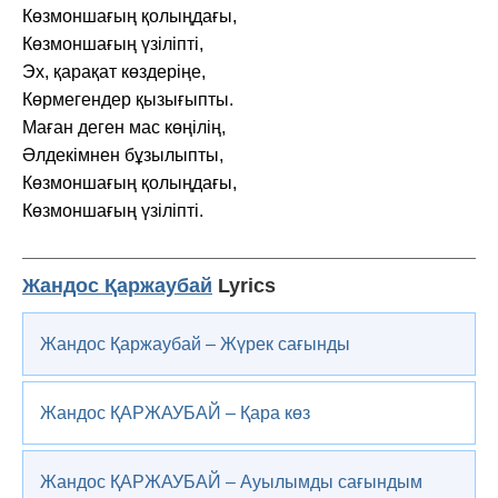
Көзмоншағың қолыңдағы,
Көзмоншағың үзіліпті,
Эх, қарақат көздеріңе,
Көрмегендер қызығыпты.
Маған деген мас көңілің,
Әлдекімнен бұзылыпты,
Көзмоншағың қолыңдағы,
Көзмоншағың үзіліпті.
Жандос Қаржаубай
Lyrics
Жандос Қаржаубай – Жүрек сағынды
Жандос ҚАРЖАУБАЙ – Қара көз
Жандос ҚАРЖАУБАЙ – Ауылымды сағындым