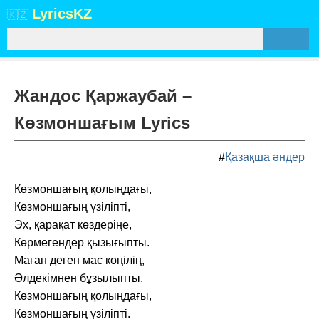
Lyrics
KZ
🇰🇿
Жандос Қаржаубай –
Көзмоншағым Lyrics
#
Қазақша әндер
Көзмоншағың қолыңдағы,
Көзмоншағың үзіліпті,
Эх, қарақат көздеріңе,
Көрмегендер қызығыпты.
Маған деген мас көңілің,
Әлдекімнен бұзылыпты,
Көзмоншағың қолыңдағы,
Көзмоншағың үзіліпті.