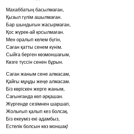
Махаббатың басылмаған,
Қызыл гүлім ашылмаған.
Бар шындығын жасырмаған,
Қос жүрек-ай қосылмаған.
Мен оралып келем бүгін,
Саған қатты сенем күнім.
Сыйға берген көзмоншағым,
Көзге түссін сенен бұрын.
Саған жаным сене алмасам,
Қайғы мұңды жеңе алмасам.
Біз көріскен жерге жаным,
Сағынғанда кел әрқашан.
Жүргенде сезімнен шаршап,
Жолығып қалып кез болсақ.
Біз екеуміз екі адамбыз,
Естелік болсын көз моншақ!