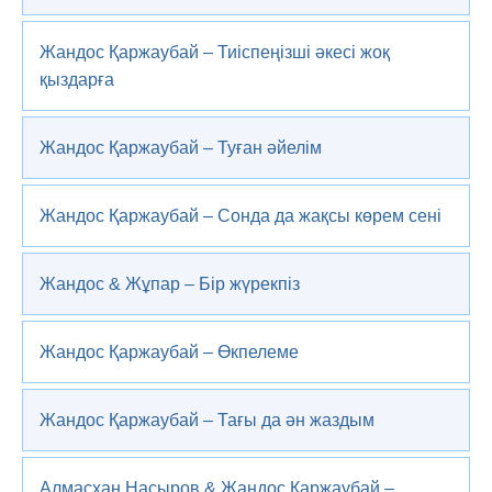
Жандос Қаржаубай – Тиіспеңізші әкесі жоқ
қыздарға
Жандос Қаржаубай – Туған әйелім
Жандос Қаржаубай – Сонда да жақсы көрем сені
Жандос & Жұпар – Бір жүрекпіз
Жандос Қаржаубай – Өкпелеме
Жандос Қаржаубай – Тағы да ән жаздым
Алмасхан Насыров & Жандос Қаржаубай –