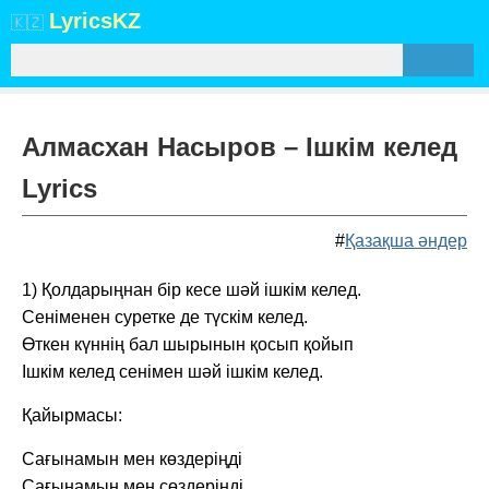
Lyrics
KZ
🇰🇿
Алмасхан Насыров – Ішкім келед
Lyrics
#
Қазақша әндер
1) Қолдарыңнан бір кесе шәй ішкім келед.
Сеніменен суретке де түскім келед.
Өткен күннің бал шырынын қосып қойып
Ішкім келед сенімен шәй ішкім келед.
Қайырмасы:
Сағынамын мен көздеріңді
Сағынамын мен сөздеріңді.