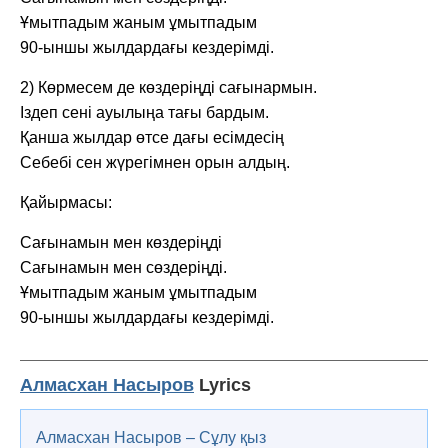
Ұмытпадым жаным ұмытпадым
90-ыншы жылдардағы кездерімді.
2) Көрмесем де көздеріңді сағынармын.
Іздеп сені ауылыңа тағы бардым.
Қанша жылдар өтсе дағы есімдесің
Себебі сен жүрегімнен орын алдың.
Қайырмасы:
Сағынамын мен көздеріңді
Сағынамын мен сөздеріңді.
Ұмытпадым жаным ұмытпадым
90-ыншы жылдардағы кездерімді.
Алмасхан Насыров
Lyrics
Алмасхан Насыров – Сұлу қыз