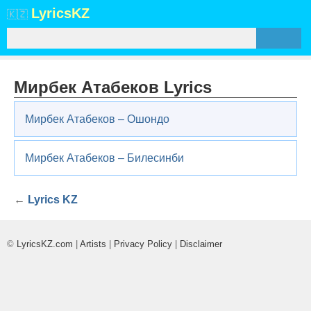
Lyrics
KZ
🇰🇿
Мирбек Атабеков Lyrics
Мирбек Атабеков – Ошондо
Мирбек Атабеков – Билесинби
←
Lyrics KZ
©
LyricsKZ.com
|
Artists
|
Privacy Policy
|
Disclaimer