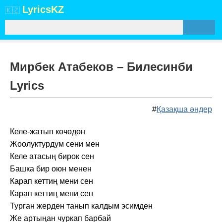
Lyrics
KZ
🇰🇿
Мирбек Атабеков – Билесинби
Lyrics
#
Қазақша әндер
Келе-жатып көчөдөн
Жоолуктурдум сени мен
Келе атасың бирок сен
Башка бир оюн менен
Карап кеттиң мени сен
Карап кеттиң мени сен
Турган жерден танып калдым эсимден
Же артыңан чуркап барбай