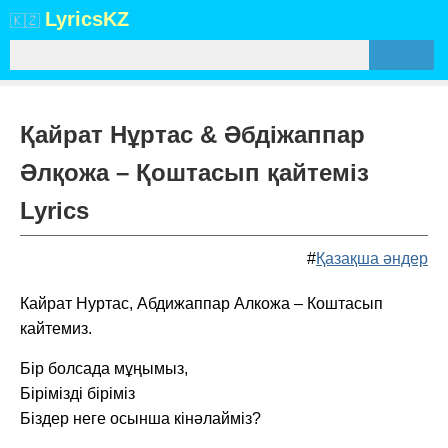
Lyrics
KZ
🇰🇿
Қайрат Нұртас & Әбдіжаппар
Әлқожа – Қоштасып қайтеміз
Lyrics
#
Қазақша әндер
Кайрат Нуртас, Абдижаппар Алкожа – Коштасып
кайтемиз.
Бір болсада мұңымыз,
Бірімізді біріміз
Біздер неге осынша кінәлайміз?