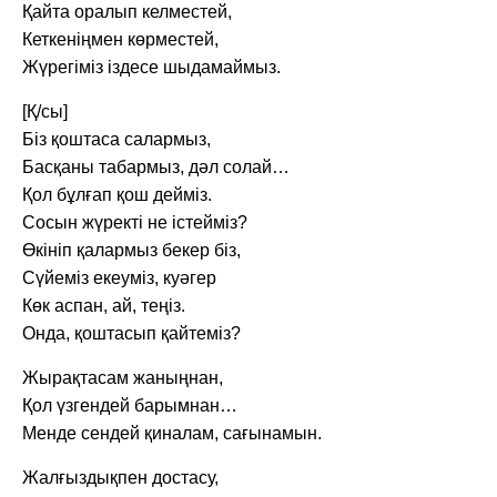
Қайта оралып келместей,
Кеткеніңмен көрместей,
Жүрегіміз іздесе шыдамаймыз.
[Қ/сы]
Біз қоштаса салармыз,
Басқаны табармыз, дәл солай…
Қол бұлғап қош дейміз.
Сосын жүректі не істейміз?
Өкініп қалармыз бекер біз,
Сүйеміз екеуміз, куәгер
Көк аспан, ай, теңіз.
Онда, қоштасып қайтеміз?
Жырақтасам жаныңнан,
Қол үзгендей барымнан…
Менде сендей қиналам, сағынамын.
Жалғыздықпен достасу,