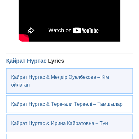
Қайрат Нұртас
Lyrics
Қайрат Нұртас & Мөлдір Әуелбекова – Кім
ойлаған
Қайрат Нүртас & Төреғали Төреәлі – Тамшылар
Қайрат Нұртас & Ирина Кайратовна – Түн