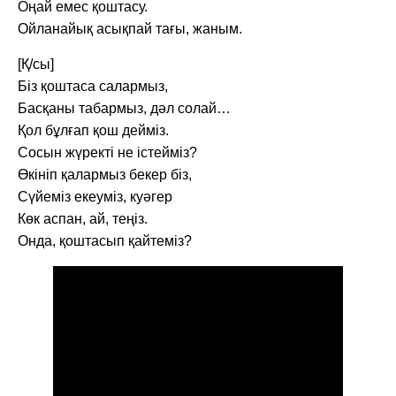
Оңай емес қоштасу.
Ойланайық асықпай тағы, жаным.
[Қ/сы]
Біз қоштаса салармыз,
Басқаны табармыз, дәл солай…
Қол бұлғап қош дейміз.
Сосын жүректі не істейміз?
Өкініп қалармыз бекер біз,
Сүйеміз екеуміз, куәгер
Көк аспан, ай, теңіз.
Онда, қоштасып қайтеміз?