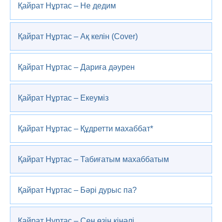
Қайрат Нұртас – Не дедим
Қайрат Нұртас – Ақ келін (Cover)
Қайрат Нұртас – Дариға дәурен
Қайрат Нұртас – Екеуміз
Қайрат Нұртас – Құдретти махаббат*
Қайрат Нұртас – Табиғатым махаббатым
Қайрат Нұртас – Бәрі дурыс па?
Қайрат Нұртас – Сен өзің кінәлі