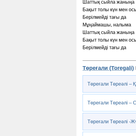
Шаттық сыйла жаныңа
Бақыт толы күн мен ос
Берілмейді тағы да
Мұңаймашы, налыма
Шаттық сыйла жаныңа
Бақыт толы күн мен ос
Берілмейді тағы да
Төреғали (Toregali)
Төреғали Төреәлі – 
Төреғали Төреәлі – 
Төреғали Төреәлі -Жү