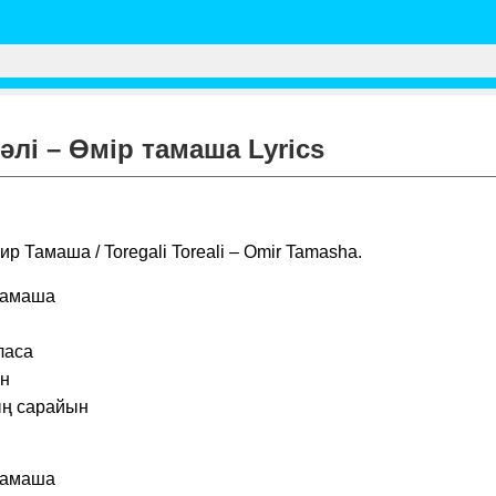
әлі – Өмір тамаша Lyrics
р Тамаша / Toregali Toreali – Omir Tamasha.
 тамаша
ласа
ен
ң сарайын
 тамаша