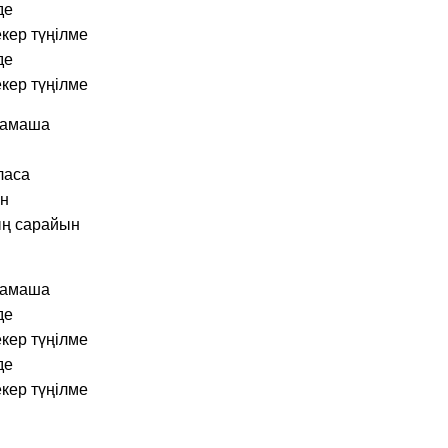
де
кер түңілме
де
кер түңілме
 тамаша
ласа
ен
ң сарайын
 тамаша
де
кер түңілме
де
кер түңілме