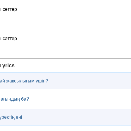
ы сәттер
ы сәттер
Lyrics
Қай жақсылығым үшін?
Сағындың ба?
ректің әні