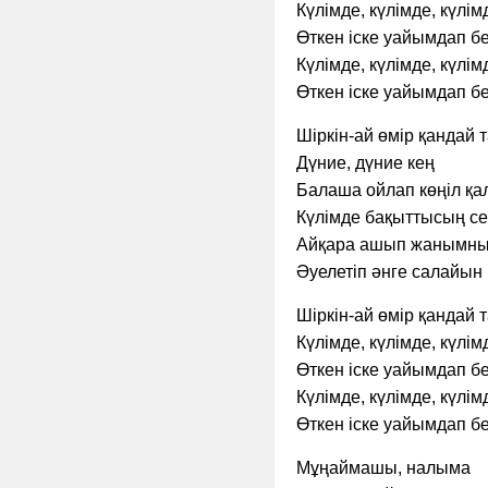
Күлімде, күлімде, күлім
Өткен іске уайымдап бе
Күлімде, күлімде, күлім
Өткен іске уайымдап бе
Шіркін-ай өмір қандай
Дүние, дүние кең
Балаша ойлап көңіл қа
Күлімде бақыттысың с
Айқара ашып жанымны
Әуелетіп әнге салайын
Шіркін-ай өмір қандай
Күлімде, күлімде, күлім
Өткен іске уайымдап бе
Күлімде, күлімде, күлім
Өткен іске уайымдап бе
Мұңаймашы, налыма