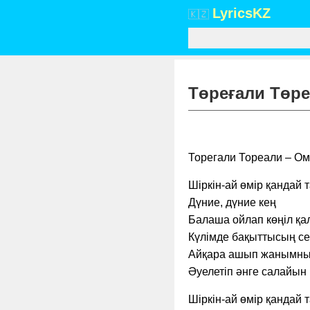
Lyrics
KZ
🇰🇿
Төреғали Төре
Торегали Тореали – Оми
Шіркін-ай өмір қандай
Дүние, дүние кең
Балаша ойлап көңіл қа
Күлімде бақыттысың с
Айқара ашып жанымны
Әуелетіп әнге салайын
Шіркін-ай өмір қандай