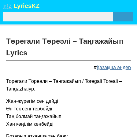
Lyrics
KZ
🇰🇿
Төреғали Төреәлі – Таңғажайып
Lyrics
#
Қазақша әндер
Торегали Тореали – Тангажайып / Toregali Toreali –
Tangazhaiyp.
Жан-жүрегім сен дейді
Ән тек сені тербейді
Таң болмай таңғажайып
Хан көңілім көнбейді
Бозарып атқанша таң баяу