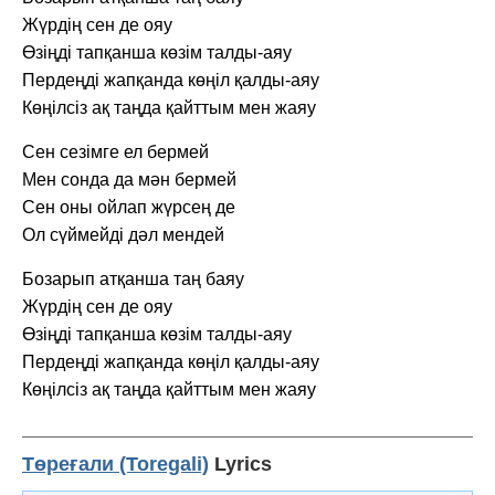
Жүрдің сен де ояу
Өзіңді тапқанша көзім талды-аяу
Пердеңді жапқанда көңіл қалды-аяу
Көңілсіз ақ таңда қайттым мен жаяу
Сен сезімге ел бермей
Мен сонда да мән бермей
Сен оны ойлап жүрсең де
Ол сүймейді дәл мендей
Бозарып атқанша таң баяу
Жүрдің сен де ояу
Өзіңді тапқанша көзім талды-аяу
Пердеңді жапқанда көңіл қалды-аяу
Көңілсіз ақ таңда қайттым мен жаяу
Төреғали (Toregali)
Lyrics