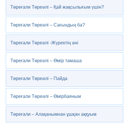
Төреғали Төреәлі – Қай жақсылығым үшін?
Төреғали Төреәлі – Сағындың ба?
Төреғали Төреәлі -Жүректің әні
Төреғали Төреәлі – Өмір тамаша
Төреғали Төреәлі – Пайда
Төреғали Төреәлі – Өмірбаяным
Төреғали – Алақанымнан ұшқан аққуым