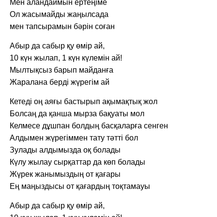
Мен аландаймын ертеңіме
Ол жасымайды жаңылсада
мен тапсырамын бәрін соған
Абыр да сабыр қу өмір ай,
10 күн жылап, 1 күн күлемін ай!
Мылтықсыз барып майданға
Жаралана берді жүрегім ай
Кетеді оң аяғы бастырып ақымақтық жол
Болсаң да қанша мырза бақуаты мол
Келмесе дұшпан болдың басқаларға сенген
Алдымен жүрегіммен тату тәтті бол
Зулады алдымызда оқ болады
Күлу жылау сырқаттар да көп болады
Жүрек жанымыздың от қағары
Ең маңыздысы от қағардың тоқтамауы
Абыр да сабыр қу өмір ай,