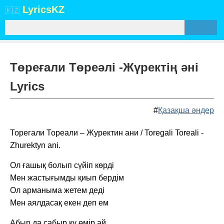
Lyrics
KZ
🇰🇿
Төреғали Төреәлі -Жүректің әні
Lyrics
#
Қазақша әндер
Торегали Тореали – Журектин ани / Toregali Toreali -
Zhurektyn ani.
Ол ғашық болып сүйіп көрді
Мен жастығымды қиып бердім
Ол арманыма жетем деді
Мен аялдасақ екен деп ем
Абыр да сабыр қу өмір ай,