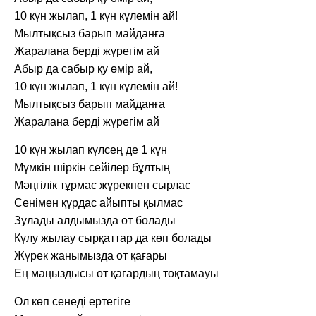
10 күн жылап, 1 күн күлемін ай!
Мылтықсыз барып майданға
Жаралана берді жүрегім ай
Абыр да сабыр қу өмір ай,
10 күн жылап, 1 күн күлемін ай!
Мылтықсыз барып майданға
Жаралана берді жүрегім ай
10 күн жылап күлсең де 1 күн
Мүмкін шіркін сейілер бұлтың
Мәңгілік тұрмас жүрекпен сырлас
Сенімен құрдас айыпты қылмас
Зулады алдымызда от болады
Күлу жылау сырқаттар да көп болады
Жүрек жанымызда от қағары
Ең маңыздысы от қағардың тоқтамауы
Ол көп сенеді ертегіге