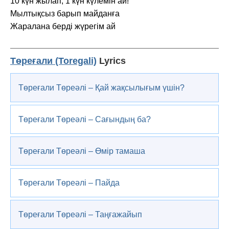
10 күн жылап, 1 күн күлемін ай!
Мылтықсыз барып майданға
Жаралана берді жүрегім ай
Төреғали (Toregali)
Lyrics
Төреғали Төреәлі – Қай жақсылығым үшін?
Төреғали Төреәлі – Сағындың ба?
Төреғали Төреәлі – Өмір тамаша
Төреғали Төреәлі – Пайда
Төреғали Төреәлі – Таңғажайып